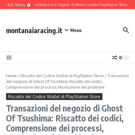
Skip to content
Hot News
Ghost Of Tsushima Extra Digitali: Richiesta tramite PlayStation Store, Verifi
montanaiaracing.it
Menu
Home
/
Riscatto del Codice Wallet di PlayStation Store
/
Transazioni
del negozio di Ghost Of Tsushima: Riscatto dei codici,
Comprensione dei processi, Risoluzione dei problemi
Riscatto del Codice Wallet di PlayStation Store
Transazioni del negozio di Ghost
Of Tsushima: Riscatto dei codici,
Comprensione dei processi,