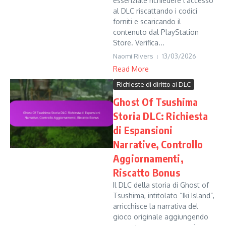
essenziale richiedere l’accesso
al DLC riscattando i codici
forniti e scaricando il
contenuto dal PlayStation
Store. Verifica...
Naomi Rivers
13/03/2026
Read More
Richieste di diritto ai DLC
Ghost Of Tsushima
Storia DLC: Richiesta
di Espansioni
Narrative, Controllo
Aggiornamenti,
Riscatto Bonus
Il DLC della storia di Ghost of
Tsushima, intitolato “Iki Island”,
arricchisce la narrativa del
gioco originale aggiungendo