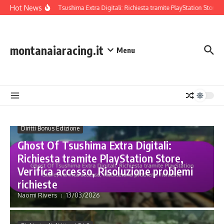
Skip to content
Hot News
Ghost Of Tsushima Extra Digitali: Richiesta tramite PlayStation Store, Ve
montanaiaracing.it
Menu
Diritti Bonus Edizione
Ghost Of Tsushima Extra Digitali:
Richiesta tramite PlayStation Store,
Verifica accesso, Risoluzione problemi
richieste
Naomi Rivers
13/03/2026
Diritti Bonus Edizione
Bonus