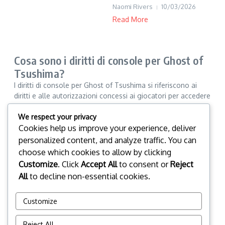
Naomi Rivers
10/03/2026
Read More
Cosa sono i diritti di console per Ghost of
Tsushima?
I diritti di console per Ghost of Tsushima si riferiscono ai
diritti e alle autorizzazioni concessi ai giocatori per accedere
e utilizzare il gioco e i suoi contenuti scaricabili (DLC) sulle
We respect your privacy
loro console di gioco. Questi diritti garantiscono che i
Cookies help us improve your experience, deliver
giocatori possano godere di tutti i benefici del loro acquisto,
comprese eventuali espansioni o bonus collegati ai loro
personalized content, and analyze traffic. You can
account.
choose which cookies to allow by clicking
Customize
. Click
Accept All
to consent or
Reject
All
to decline non-essential cookies.
▾
Customize
1
2
3
...
5
Reject All