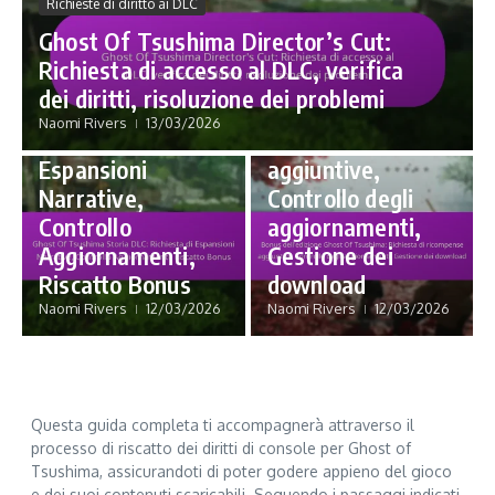
Richieste di diritto ai DLC
dell’edizione
Ghost Of Tsushima Director’s Cut:
Richieste di diritto ai DLC
Ghost Of
Richiesta di accesso al DLC, verifica
Ghost Of
Tsushima:
dei diritti, risoluzione dei problemi
Tsushima Storia
Richiesta di
Naomi Rivers
13/03/2026
DLC: Richiesta di
ricompense
Espansioni
aggiuntive,
Narrative,
Controllo degli
Controllo
aggiornamenti,
Aggiornamenti,
Gestione dei
Riscatto Bonus
download
Naomi Rivers
12/03/2026
Naomi Rivers
12/03/2026
Questa guida completa ti accompagnerà attraverso il
processo di riscatto dei diritti di console per Ghost of
Tsushima, assicurandoti di poter godere appieno del gioco
e dei suoi contenuti scaricabili. Seguendo i passaggi indicati,