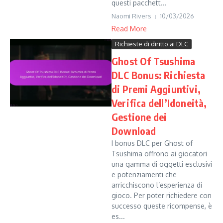
questi pacchett...
Naomi Rivers
10/03/2026
Read More
Richieste di diritto ai DLC
Ghost Of Tsushima
DLC Bonus: Richiesta
di Premi Aggiuntivi,
Verifica dell’Idoneità,
Gestione dei
Download
I bonus DLC per Ghost of
Tsushima offrono ai giocatori
una gamma di oggetti esclusivi
e potenziamenti che
arricchiscono l’esperienza di
gioco. Per poter richiedere con
successo queste ricompense, è
es...