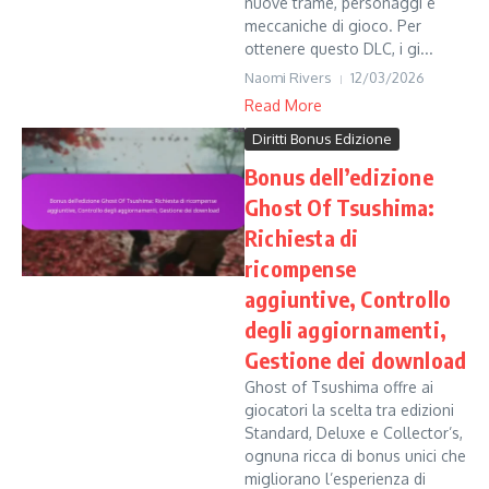
nuove trame, personaggi e
meccaniche di gioco. Per
ottenere questo DLC, i gi...
Naomi Rivers
12/03/2026
Read More
Diritti Bonus Edizione
Bonus dell’edizione
Ghost Of Tsushima:
Richiesta di
ricompense
aggiuntive, Controllo
degli aggiornamenti,
Gestione dei download
Ghost of Tsushima offre ai
giocatori la scelta tra edizioni
Standard, Deluxe e Collector’s,
ognuna ricca di bonus unici che
migliorano l’esperienza di