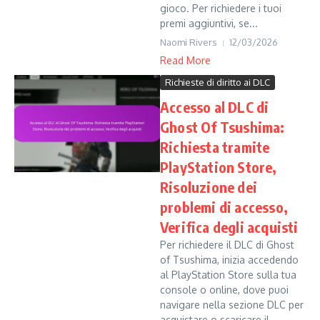
gioco. Per richiedere i tuoi
premi aggiuntivi, se...
Naomi Rivers
12/03/2026
Read More
Richieste di diritto ai DLC
Accesso al DLC di
Ghost Of Tsushima:
Richiesta tramite
PlayStation Store,
Risoluzione dei
problemi di accesso,
Verifica degli acquisti
Per richiedere il DLC di Ghost
of Tsushima, inizia accedendo
al PlayStation Store sulla tua
console o online, dove puoi
navigare nella sezione DLC per
acquistare o scaricare il