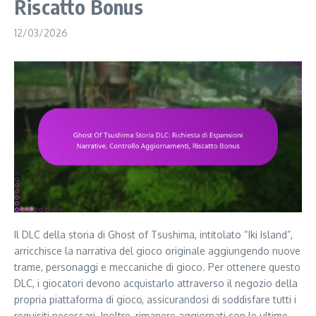
Riscatto Bonus
12/03/2026
Il DLC della storia di Ghost of Tsushima, intitolato “Iki Island”,
arricchisce la narrativa del gioco originale aggiungendo nuove
trame, personaggi e meccaniche di gioco. Per ottenere questo
DLC, i giocatori devono acquistarlo attraverso il negozio della
propria piattaforma di gioco, assicurandosi di soddisfare tutti i
requisiti necessari. Inoltre, rimanere aggiornati con le ultime