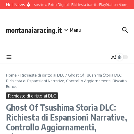
Skip to content
Hot News
Ghost Of Tsushima Extra Digitali: Richiesta tramite PlayStation Store, Verif
montanaiaracing.it
Menu
Home
/
Richieste di diritto ai DLC
/
Ghost Of Tsushima Storia DLC:
Richiesta di Espansioni Narrative, Controllo Aggiornamenti, Riscatto
Bonus
Richieste di diritto ai DLC
Ghost Of Tsushima Storia DLC:
Richiesta di Espansioni Narrative,
Controllo Aggiornamenti,